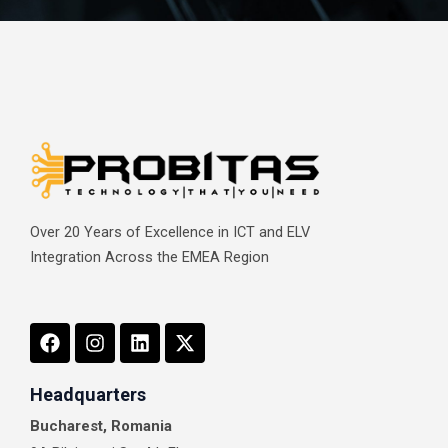
Over 20 Years of Excellence in ICT and ELV
Integration Across the EMEA Region
F
I
L
X
a
n
i
-
c
s
n
t
e
t
k
w
Headquarters
b
a
e
i
Bucharest, Romania
o
g
d
t