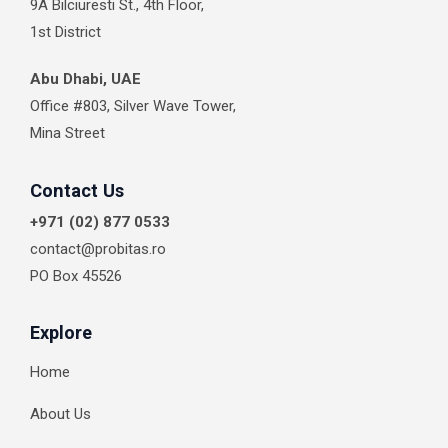
o
r
i
t
9A Bilciuresti St., 4th Floor,
k
a
n
e
1st District
m
r
Abu Dhabi, UAE
Office #803, Silver Wave Tower,
Mina Street
Contact Us
+971 (02) 877 0533
contact@probitas.ro
PO Box 45526
Explore
Home
About Us