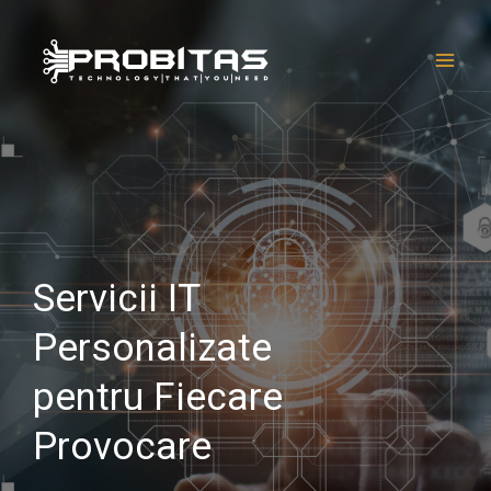
Skip
Main
to
Men
content
Servicii IT
Personalizate
pentru Fiecare
Provocare